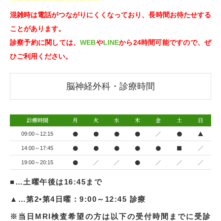
混雑時は電話がつながりにくくなっており、長時間お待たせする
ことがあります。
診察予約に関しては、
WEB
や
LINE
から24時間可能ですので、ぜ
ひご利用ください。
脳神経外科・診療時間
診療時間
月
火
水
木
金
土
日
●
●
●
●
／
●
▲
09:00～12:15
●
●
●
●
●
■
／
14:00～17:45
●
／
／
●
／
／
／
19:00～20:15
■…土曜午後は16:45まで
▲…第2•第4日曜：9:00～12:45 診療
※当日MRI検査希望の方は以下の受付時間までに受診