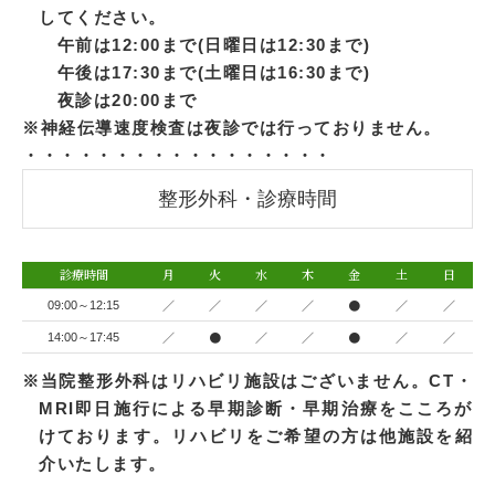
してください。
午前は12:00まで(日曜日は12:30まで)
午後は17:30まで(土曜日は16:30まで)
夜診は20:00まで
※神経伝導速度検査は夜診では行っておりません。
・・・・・・・・・・・・・・・・・
整形外科・診療時間
診療時間
月
火
水
木
金
土
日
／
／
／
／
●
／
／
09:00～12:15
／
●
／
／
●
／
／
14:00～17:45
※当院整形外科はリハビリ施設はございません。CT・
MRI即日施行による早期診断・早期治療をこころが
けております。リハビリをご希望の方は他施設を紹
介いたします。