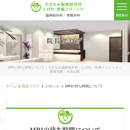
脳神経外科・脊椎外科
MENU
院長ブログ
MRIの待ち時間について｜すぎなみ脳神経外科・しびれ・頭痛クリニック｜
西荻窪駅・久我山駅
ホーム
院長ブログ
お知らせ
MRIの待ち時間について
MRIの待ち時間について