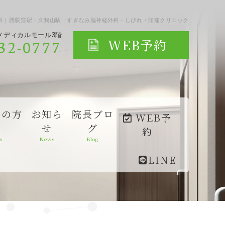
科｜西荻窪駅・久我山駅｜すぎなみ脳神経外科・しびれ・頭痛クリニック
南メディカルモール3階
WEB予約
332-0777
者の方
お知ら
院長ブロ
WEB予
せ
グ
約
s
News
Blog
LINE