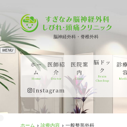
脳神経外科・脊椎外科
MENU
脳ドッ
ホー
医師紹
医院案
診
ク
ム
介
内
Brain
Home
Doctor
Clinic
Medi
Checkup
Instagram
ホーム
診療内容
一般整形外科