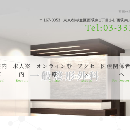
整形外
〒167-0053
東京都杉並区西荻南1丁目1-1 西荻
Tel:03-3
療内
求人案
オンライン診
アクセ
医療関係
一般整形外科
容
内
療
ス
へ
cal
Recruit
Online
Access
For Doctor