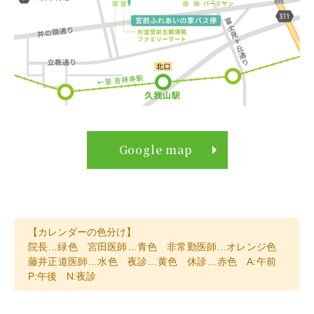
Google map
【カレンダーの色分け】
院長…緑色 宮田
医師…青色 非常勤医師…オレンジ色
藤井正道医師…水色 夜診…黄色 休診…赤色 A:午前
P:午後 N:夜診