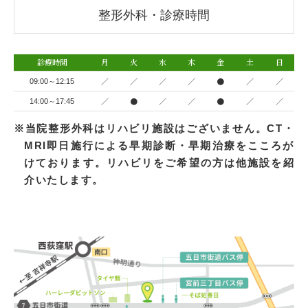
整形外科・診療時間
診療時間
月
火
水
木
金
土
日
／
／
／
／
●
／
／
09:00～12:15
／
●
／
／
●
／
／
14:00～17:45
※当院整形外科はリハビリ施設はございません。CT・
MRI即日施行による早期診断・早期治療をこころが
けております。リハビリをご希望の方は他施設を紹
介いたします。