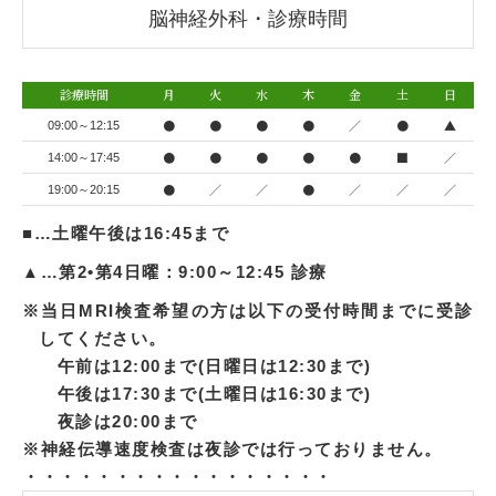
脳神経外科・診療時間
診療時間
月
火
水
木
金
土
日
●
●
●
●
／
●
▲
09:00～12:15
●
●
●
●
●
■
／
14:00～17:45
●
／
／
●
／
／
／
19:00～20:15
■…土曜午後は16:45まで
▲…第2•第4日曜：9:00～12:45 診療
※当日MRI検査希望の方は以下の受付時間までに受診
してください。
午前は12:00まで(日曜日は12:30まで)
午後は17:30まで(土曜日は16:30まで)
夜診は20:00まで
※神経伝導速度検査は夜診では行っておりません。
・・・・・・・・・・・・・・・・・