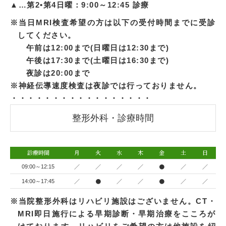
▲…第2•第4日曜：9:00～12:45 診療
※当日MRI検査希望の方は以下の受付時間までに受診
してください。
午前は12:00まで(日曜日は12:30まで)
午後は17:30まで(土曜日は16:30まで)
夜診は20:00まで
※神経伝導速度検査は夜診では行っておりません。
・・・・・・・・・・・・・・・・・
整形外科・診療時間
診療時間
月
火
水
木
金
土
日
／
／
／
／
●
／
／
09:00～12:15
／
●
／
／
●
／
／
14:00～17:45
※当院整形外科はリハビリ施設はございません。CT・
MRI即日施行による早期診断・早期治療をこころが