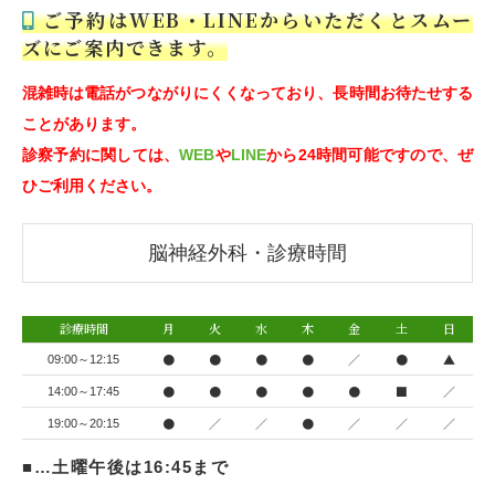
ご予約はWEB・LINEからいただくとスムー
ズにご案内できます。
混雑時は電話がつながりにくくなっており、長時間お待たせする
ことがあります。
診察予約に関しては、
WEB
や
LINE
から24時間可能ですので、ぜ
ひご利用ください。
脳神経外科・診療時間
診療時間
月
火
水
木
金
土
日
●
●
●
●
／
●
▲
09:00～12:15
●
●
●
●
●
■
／
14:00～17:45
●
／
／
●
／
／
／
19:00～20:15
■…土曜午後は16:45まで