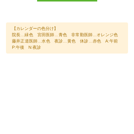
【カレンダーの色分け】
院長…緑色 宮田
医師…青色 非常勤医師…オレンジ色
藤井正道医師…水色 夜診…黄色 休診…赤色 A:午前
P:午後 N:夜診