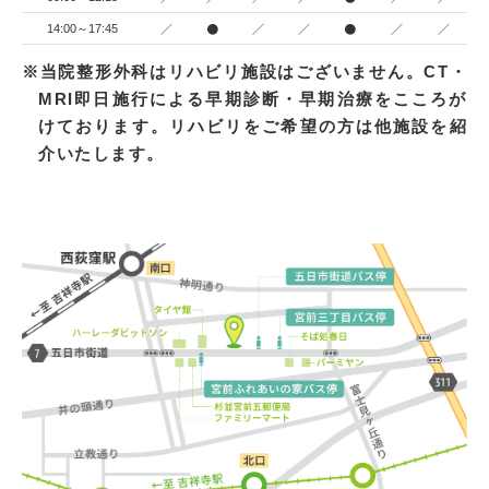
／
●
／
／
●
／
／
14:00～17:45
※当院整形外科はリハビリ施設はございません。CT・
MRI即日施行による早期診断・早期治療をこころが
けております。リハビリをご希望の方は他施設を紹
介いたします。