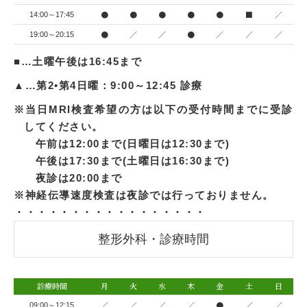
●
●
●
●
●
■
／
14:00～17:45
●
／
／
●
／
／
／
19:00～20:15
■…土曜午後は16:45まで
▲…第2•第4日曜：9:00～12:45 診療
※当日MRI検査希望の方は以下の受付時間までに受診
してください。
午前は12:00まで(日曜日は12:30まで)
午後は17:30まで(土曜日は16:30まで)
夜診は20:00まで
※神経伝導速度検査は夜診では行っておりません。
・・・・・・・・・・・・・・・・・
整形外科・診療時間
診療時間
月
火
水
木
金
土
日
／
／
／
／
●
／
／
09:00～12:15