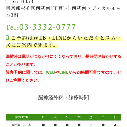
〒167-0053
東京都杉並区西荻南1丁目1-1 西荻南メディカルモー
ル3階
03-3332-0777
Tel:
ご予約はWEB・LINEからいただくとスムー
ズにご案内できます。
混雑時は電話がつながりにくくなっており、長時間お待たせする
ことがあります。
診察予約に関しては、
WEB
や
LINE
から24時間可能ですので、ぜ
ひご利用ください。
脳神経外科・診療時間
診療時間
月
火
水
木
金
土
日
●
●
●
●
／
●
▲
09:00～12:15