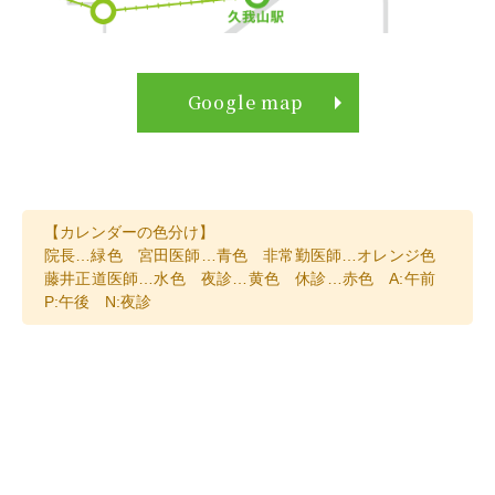
Google map
【カレンダーの色分け】
院長…緑色 宮田
医師…青色 非常勤医師…オレンジ色
藤井正道医師…水色 夜診…黄色 休診…赤色 A:午前
P:午後 N:夜診