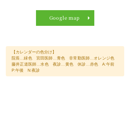
Google map
【カレンダーの色分け】
院長…緑色 宮田
医師…青色 非常勤医師…オレンジ色
藤井正道医師…水色 夜診…黄色 休診…赤色 A:午前
P:午後 N:夜診