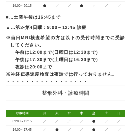
●
／
／
●
／
／
／
19:00～20:15
■…土曜午後は16:45まで
▲…第2•第4日曜：9:00～12:45 診療
※当日MRI検査希望の方は以下の受付時間までに受診
してください。
午前は12:00まで(日曜日は12:30まで)
午後は17:30まで(土曜日は16:30まで)
夜診は20:00まで
※神経伝導速度検査は夜診では行っておりません。
・・・・・・・・・・・・・・・・・
整形外科・診療時間
診療時間
月
火
水
木
金
土
日
／
／
／
／
●
／
／
09:00～12:15
／
●
／
／
●
／
／
14:00～17:45