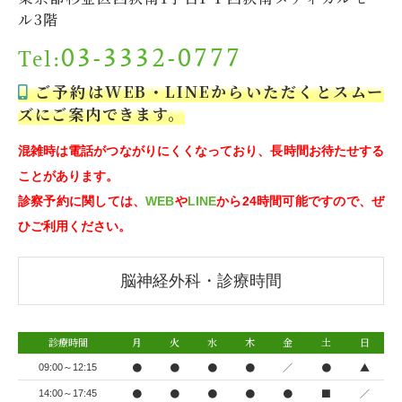
ル3階
03-3332-0777
Tel:
ご予約はWEB・LINEからいただくとスムー
ズにご案内できます。
混雑時は電話がつながりにくくなっており、長時間お待たせする
ことがあります。
診察予約に関しては、
WEB
や
LINE
から24時間可能ですので、ぜ
ひご利用ください。
脳神経外科・診療時間
診療時間
月
火
水
木
金
土
日
●
●
●
●
／
●
▲
09:00～12:15
●
●
●
●
●
■
／
14:00～17:45