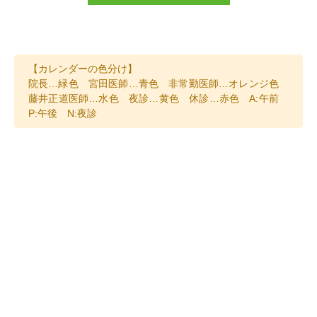
【カレンダーの色分け】
院長…緑色 宮田
医師…青色 非常勤医師…オレンジ色
藤井正道医師…水色 夜診…黄色 休診…赤色 A:午前
P:午後 N:夜診