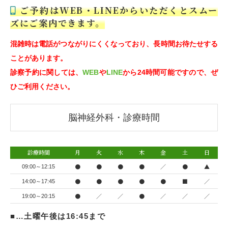
ご予約はWEB・LINEからいただくとスムー
ズにご案内できます。
混雑時は電話がつながりにくくなっており、長時間お待たせする
ことがあります。
診察予約に関しては、
WEB
や
LINE
から24時間可能ですので、ぜ
ひご利用ください。
脳神経外科・診療時間
診療時間
月
火
水
木
金
土
日
●
●
●
●
／
●
▲
09:00～12:15
●
●
●
●
●
■
／
14:00～17:45
●
／
／
●
／
／
／
19:00～20:15
■…土曜午後は16:45まで