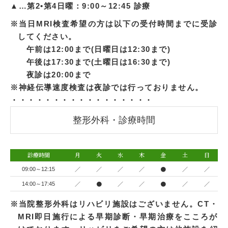
▲…第2•第4日曜：9:00～12:45 診療
※当日MRI検査希望の方は以下の受付時間までに受診
してください。
午前は12:00まで(日曜日は12:30まで)
午後は17:30まで(土曜日は16:30まで)
夜診は20:00まで
※神経伝導速度検査は夜診では行っておりません。
・・・・・・・・・・・・・・・・・
整形外科・診療時間
診療時間
月
火
水
木
金
土
日
／
／
／
／
●
／
／
09:00～12:15
／
●
／
／
●
／
／
14:00～17:45
※当院整形外科はリハビリ施設はございません。CT・
MRI即日施行による早期診断・早期治療をこころが